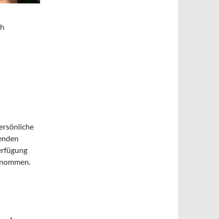
ch
ersönliche
henden
erfügung
ernommen.