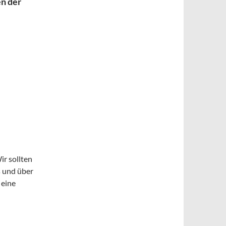
en der
ir sollten
 und über
 eine