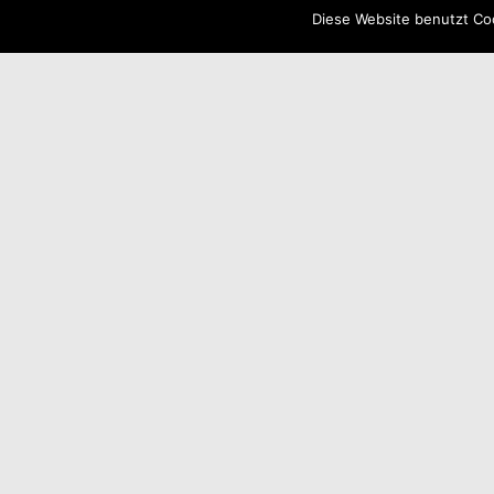
Diese Website benutzt Coo
NEUESTE BEITRÄGE
KATEGORIEN
Fotostudio in Friedberg
privat
Klima Veränderung
Umwelt
Stolz präsentiert von WordPress